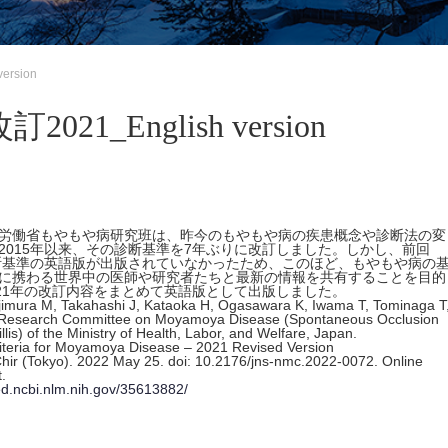
rsion
_English version
労働省もやもや病研究班は、昨今のもやもや病の疾患概念や診断法の変
2015年以来、その診断基準を7年ぶりに改訂しました。しかし、前回
診断基準の英語版が出版されていなかったため、このほど、もやもや病の
に携わる世界中の医師や研究者たちと最新の情報を共有することを目的
/2021年の改訂内容をまとめて英語版として出版しました。
jimura M, Takahashi J, Kataoka H, Ogasawara K, Iwama T, Tominaga T
 Research Committee on Moyamoya Disease (Spontaneous Occlusion
illis) of the Ministry of Health, Labor, and Welfare, Japan.
riteria for Moyamoya Disease – 2021 Revised Version
hir (Tokyo). 2022 May 25. doi: 10.2176/jns-nmc.2022-0072. Online
.
ed.ncbi.nlm.nih.gov/35613882/