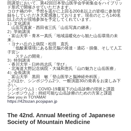
田講堂において、第42回日本登山医学会学術集会をハイブリッ
ド形式で開催させていただきます。
コロナ禍の中、予想を遥かに上回る200名以上の皆様に参加登
録をしていただき大変感激しております。現在のところ140名
以上の方が現地参加を予定してくれています。
1）文化講演
山岳写真家・西田省三氏「山岳写真の継承」
2）学術講演
・富山大学・青木一真氏「地域温暖化から観た山岳環境の未
来」
・ヨナハ丘の上病院・松田 直氏
「低酸素環境にある胎児脳の発達・適応・損傷、そして人工
子宮シ
ステムの開発」
3）特別講演
・香川大学・臼杵尚志氏「学び」
・北海道大野記念病院・大城和恵氏「山の魅力と山岳医療」
4）会長講演
富山大学 黒田 敏「登山医学と脳神経外科医」
このほか、シンポジウム2つ、一般演題30の発表をお楽しみ下
さい。
シンポジウム1：COVID-19蔓延下の山岳診療の現状と課題
シンポジウム2：持続可能な山岳診療のための方策と課題
See you in TOYAMA!
https://42tozan.pcojapan.jp
The 42nd. Annual Meeting of Japanese
Society of Mountain Medicine