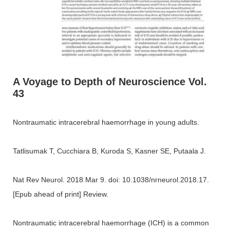
A Voyage to Depth of Neuroscience Vol.
43
Nontraumatic intracerebral haemorrhage in young adults.
Tatlisumak T, Cucchiara B, Kuroda S, Kasner SE, Putaala J.
Nat Rev Neurol. 2018 Mar 9. doi: 10.1038/nrneurol.2018.17.
[Epub ahead of print] Review.
Nontraumatic intracerebral haemorrhage (ICH) is a common