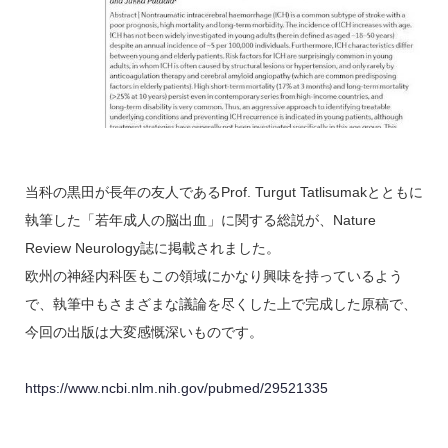
当科の黒田が長年の友人であるProf. Turgut Tatlisumakとともに
執筆した「若年成人の脳出血」に関する総説が、Nature
Review Neurology誌に掲載されました。
欧州の神経内科医もこの領域にかなり興味を持っているよう
で、執筆中もさまざまな議論を尽くした上で完成した原稿で、
今回の出版は大変感慨深いものです。
https://www.ncbi.nlm.nih.gov/pubmed/29521335