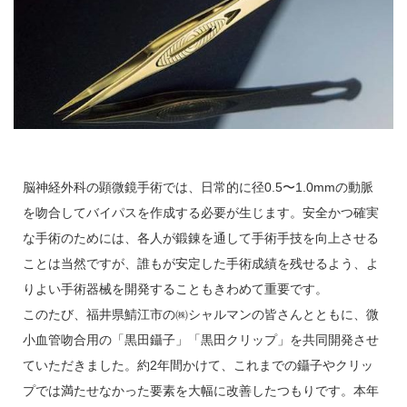
脳神経外科の顕微鏡手術では、日常的に径0.5〜1.0mmの動脈
を吻合してバイパスを作成する必要が生じます。安全かつ確実
な手術のためには、各人が鍛錬を通して手術手技を向上させる
ことは当然ですが、誰もが安定した手術成績を残せるよう、よ
りよい手術器械を開発することもきわめて重要です。
このたび、福井県鯖江市の㈱シャルマンの皆さんとともに、微
小血管吻合用の「黒田鑷子」「黒田クリップ」を共同開発させ
ていただきました。約2年間かけて、これまでの鑷子やクリッ
プでは満たせなかった要素を大幅に改善したつもりです。本年