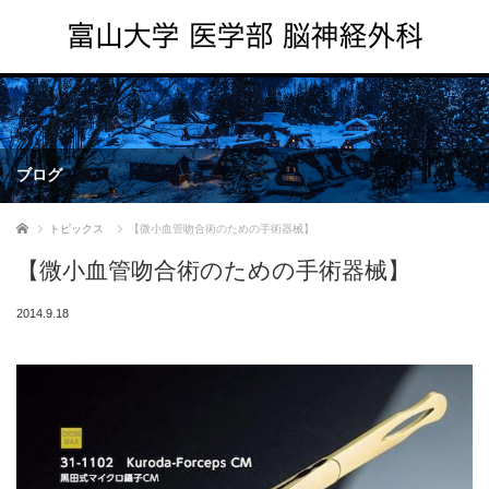
ブログ
ホーム
トピックス
【微小血管吻合術のための手術器械】
【微小血管吻合術のための手術器械】
2014.9.18