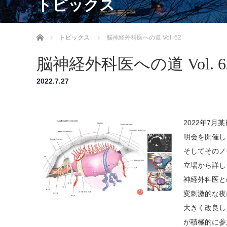
トピックス
ホーム
トピックス
脳神経外科医への道 Vol. 62
脳神経外科医への道 Vol. 
2022.7.27
2022年7
明会を開催し
そしてそのノ
立場から詳し
神経外科医と
変刺激的な夜
大きく改良し
が積極的に参