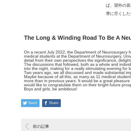
ば、望外の喜
導に尽くした
The Long & Winding Road To Be A Neu
On a recent July 2022, the Department of Neurosurgery he
medical students at the Department of Neurosurgery, Univ
detail from their own perspectives the significance, delig
The discussions that followed, both as a whole and indivi
into the night, making for a really stimulating evening for 
Two years ago, we all discussed and made substantial impr
Maybe because of all this, as many as 11 medical students
more than in previous years. It would be a great pleasure 
would like to congratulate them on their bright future pros
Boys and girls, be ambitious!
Tweet
Share
前の記事