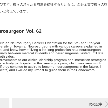
びです。彼らの洋々たる前途を祝福するとともに、全身全霊で彼らの指
いと考えています。
rosurgeon Vol. 62
ld an Neurosurgery Carreer Orientation for the 5th- and 6th-year
ersity of Toyama. Neurosurgeons with various careers explained in
hts, and know-how of living a life-long profession as a neurosurgeon.
dually between medical students and neurosurgeons, lasted until late
both sides.
ovements to our clinical clerkship program and instruction strategies.
 actively participated in this year’s program, which was very much
if they continue to aspire to become neurosurgeons in the future. I
pects, and I will do my utmost to guide them in their endeavors.
次の記事