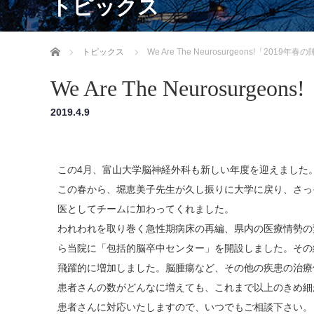
トピックス
ホーム
トピックス
We Are The Neurosurgeons!「2019年春
We Are The Neurosurge
2019.4.9
この4月、富山大学脳神経外科も新しい年度を迎えました
この春から、堀恵美子先生が久し振りに大学に戻り、さっ
医としてチームに加わってくれました。
われわれを取り巻く急性期病床の再編、県内の医療情勢の変
ら当院に「包括的脳卒中センター」を開設しました。その
飛躍的に増加しました。脳腫瘍など、その他の疾患の治療
患者さんの数がどんなに増えても、これまで以上のきめ細か
患者さんに対応いたしますので、いつでもご相談下さい。