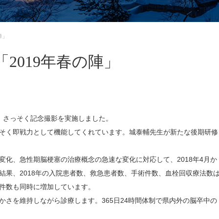
の陣」
ons!「2019年春の陣」
。さっそく記念撮影を実施しました。
そく即戦力として機能してくれています。城泰輔先生が新たな後期研修
化、急性期脳梗塞の治療概念の急速な変化に対応して、2018年4月か
結果、2018年の入院患者数、救急患者数、手術件数、血栓回収療法数
件数も同時に増加しています。
さを維持しながら診療します。365日24時間体制で県内外の脳卒中の