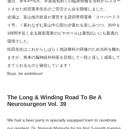
過日、本年4〜6月、卒業後初めての臨床研修を当科からスター
トさせた松田憲幸先生のご苦労さん会を開催しました。
会場は、富山地方鉄道が運営する貸切専用電車「スーパードラ
イ号」！暮れなずむ富山中心部の夕暮れを楽しみつつ、街中を
1時間半近く走る路面電車のビヤホールは暑気払いにも最適の
環境でした。
松田先生はこれからしばらく他診療科の研修のため当科を離れ
ますが、将来の脳神経外科医を目指して一段と逞しく成長して
きてくれるものと確信しています！
Boys, be ambitious!
The Long & Winding Road To Be A
Neurosurgeon Vol. 39
We had a beer party in specially equipped tram to cerebrate
our resident, Dr. Noriyuki Matsuda for his first 3-month training