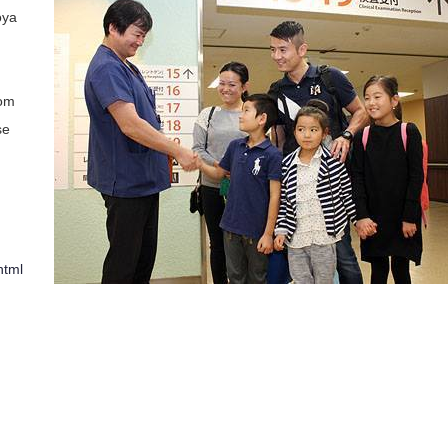
oya
rom
se
html