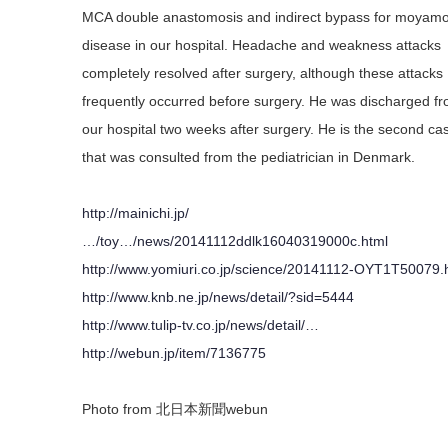
MCA double anastomosis and indirect bypass for moyam
disease in our hospital. Headache and weakness attacks
completely resolved after surgery, although these attacks
frequently occurred before surgery. He was discharged f
our hospital two weeks after surgery. He is the second ca
that was consulted from the pediatrician in Denmark.
http://mainichi.jp/
…/toy…/news/20141112ddlk16040319000c.html
http://www.yomiuri.co.jp/science/20141112-OYT1T50079.
http://www.knb.ne.jp/news/detail/?sid=5444
http://www.tulip-tv.co.jp/news/detail/…
http://webun.jp/item/7136775
Photo from 北日本新聞webun