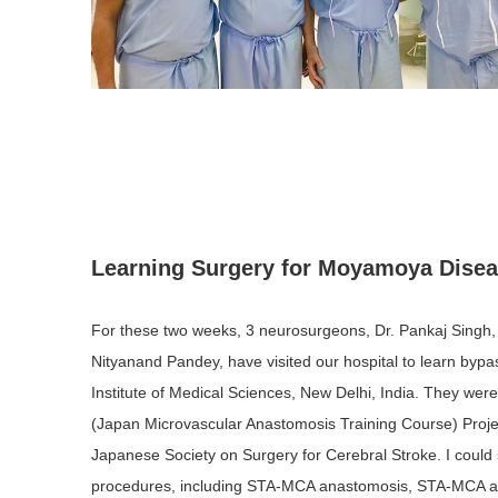
Learning Surgery for Moyamoya Disea
For these two weeks, 3 neurosurgeons, Dr. Pankaj Singh, 
Nityanand Pandey, have visited our hospital to learn bypas
Institute of Medical Sciences, New Delhi, India. They we
(Japan Microvascular Anastomosis Training Course) Proje
Japanese Society on Surgery for Cerebral Stroke. I coul
procedures, including STA-MCA anastomosis, STA-MCA 