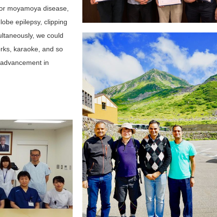
for moyamoya disease,
lobe epilepsy, clipping
ultaneously, we could
orks, karaoke, and so
re advancement in