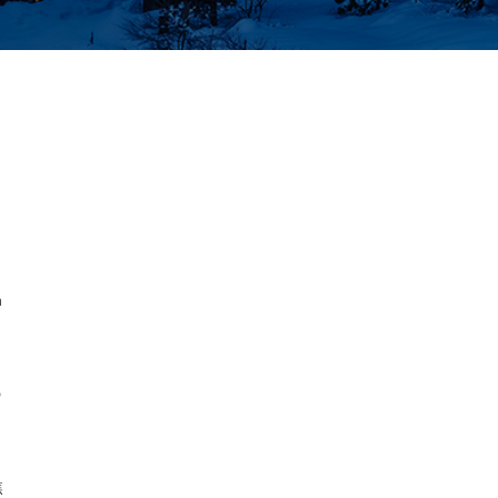
h
の
焦