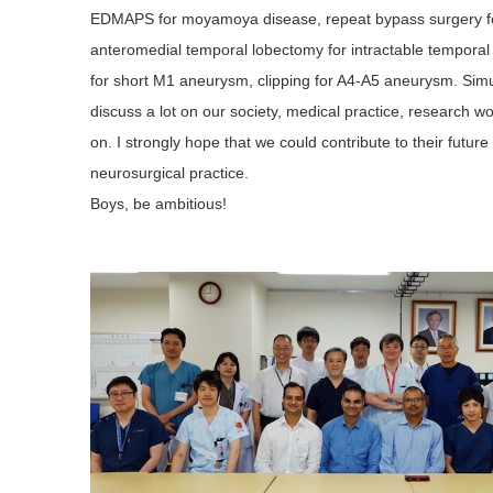
EDMAPS for moyamoya disease, repeat bypass surgery 
anteromedial temporal lobectomy for intractable temporal 
for short M1 aneurysm, clipping for A4-A5 aneurysm. Sim
discuss a lot on our society, medical practice, research w
on. I strongly hope that we could contribute to their futu
neurosurgical practice.
Boys, be ambitious!