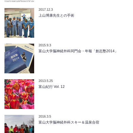
2017.12.3
上山博康先生との手術
2015.9.3
富山大学脳神経外科同門会・年報「創志塾2014」
2013.5.25
富山紀行 Vol. 12
2016.3.5
富山大学脳神経外科スキー＆温泉合宿