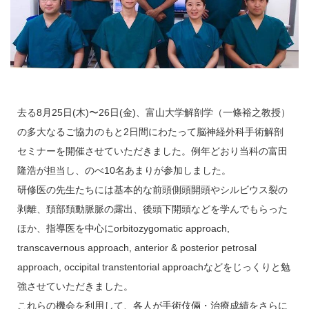
去る8月25日(木)〜26日(金)、富山大学解剖学（一條裕之教授）
の多大なるご協力のもと2日間にわたって脳神経外科手術解剖
セミナーを開催させていただきました。例年どおり当科の富田
隆浩が担当し、のべ10名あまりが参加しました。
研修医の先生たちには基本的な前頭側頭開頭やシルビウス裂の
剥離、頚部頚動脈脈の露出、後頭下開頭などを学んでもらった
ほか、指導医を中心にorbitozygomatic approach,
transcavernous approach, anterior & posterior petrosal
approach, occipital transtentorial approachなどをじっくりと勉
強させていただきました。
これらの機会を利用して、各人が手術伎倆・治療成績をさらに